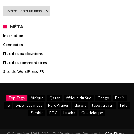
Archives
MÉTA
Inscription
Connexion
Flux des publications
Flux des commentaires
Site de WordPress-FR
Top Tags
Afrique
Qatar
Afrique du Sud
Congo
Bénin
île
type : vacances
Parc Kruger
désert
type : travail
Inde
Zambie
RDC
Lusaka
Guadeloupe
© Copyright 1998-2024, Titi Productions. Powered by
WordPress
|