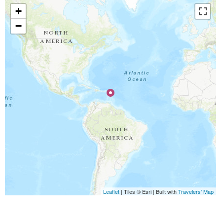
+
−
Travelers' Map is loading...
If you see this after your page is loaded
completely, leafletJS files are missing.
Leaflet
| Tiles © Esri | Built with
Travelers' Map