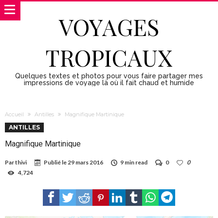
VOYAGES
TROPICAUX
Quelques textes et photos pour vous faire partager mes
impressions de voyage là où il fait chaud et humide
Accueil
Antilles
Magnifique Martinique
ANTILLES
Magnifique Martinique
Par
thivi
Publié le
29 mars 2016
9 min read
0
0
4,724