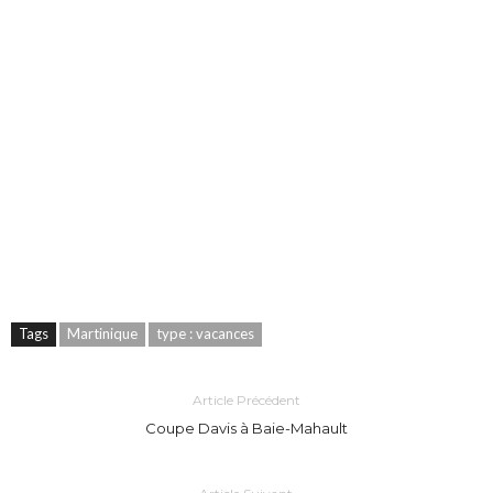
Tags
Martinique
type : vacances
Article Précédent
Coupe Davis à Baie-Mahault