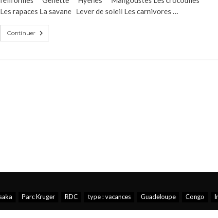
Les rapaces La savane Lever de soleil Les carnivores …
Continuer
saka
Parc Kruger
RDC
type : vacances
Guadeloupe
Congo
I