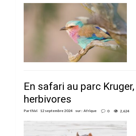
En safari au parc Kruger,
herbivores
Par
thivi
12 septembre 2024
sur :
Afrique
0
2,624