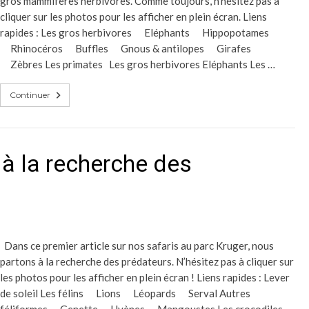
gros mammifères herbivores. Comme toujours, n’hésitez pas à
cliquer sur les photos pour les afficher en plein écran. Liens
rapides : Les gros herbivores Eléphants Hippopotames
Rhinocéros Buffles Gnous & antilopes Girafes
Zèbres Les primates Les gros herbivores Eléphants Les …
Continuer
 à la recherche des
Dans ce premier article sur nos safaris au parc Kruger, nous
partons à la recherche des prédateurs. N’hésitez pas à cliquer sur
les photos pour les afficher en plein écran ! Liens rapides : Lever
de soleil Les félins Lions Léopards Serval Autres
féliformes Genette Hyènes Mangoustes Les crocodiles