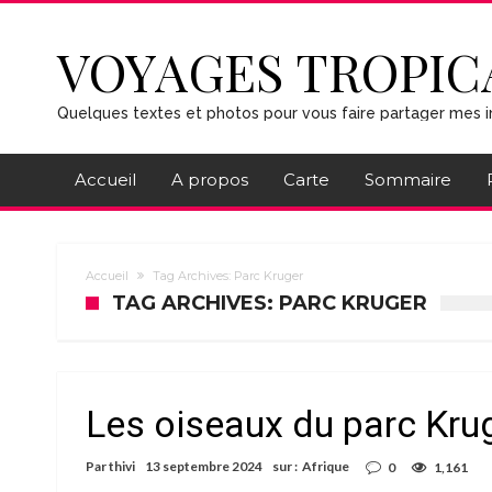
VOYAGES TROPIC
Quelques textes et photos pour vous faire partager mes i
Accueil
A propos
Carte
Sommaire
Accueil
Tag Archives: Parc Kruger
TAG ARCHIVES: PARC KRUGER
Les oiseaux du parc Kru
Par
thivi
13 septembre 2024
sur :
Afrique
0
1,161