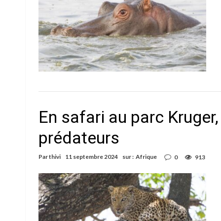
En safari au parc Kruger,
prédateurs
Par
thivi
11 septembre 2024
sur :
Afrique
0
913