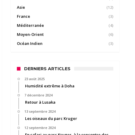
Asie
(12)
France
(3)
Méditerranée
(4)
Moyen-Orient
(6)
Océan Indien
(3)
DERNIERS ARTICLES
23 août 2025
Humidité extrême à Doha
7 décembre 2024
Retour à Lusaka
13 septembre 2024
Les oiseaux du parc Kruger
12 septembre 2024
En safari au parc Kruger, à la rencontre des