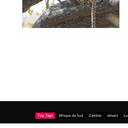
Top Tags
Afrique du Sud
Zambie
désert
Lu