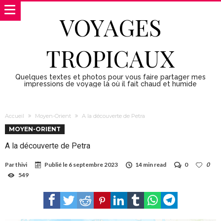
VOYAGES
TROPICAUX
Quelques textes et photos pour vous faire partager mes
impressions de voyage là où il fait chaud et humide
Accueil
Moyen-Orient
A la découverte de Petra
MOYEN-ORIENT
A la découverte de Petra
Par
thivi
Publié le
6 septembre 2023
14 min read
0
0
549