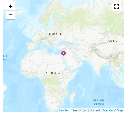
+
−
Travelers' Map is loading...
If you see this after your page is loaded
completely, leafletJS files are missing.
Leaflet
| Tiles © Esri | Built with
Travelers' Map