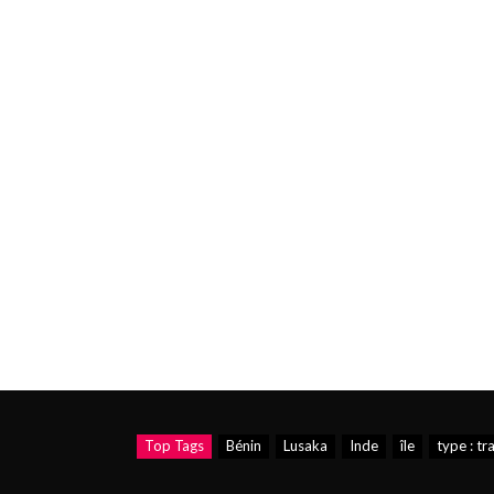
Top Tags
Bénin
Lusaka
Inde
île
type : tr