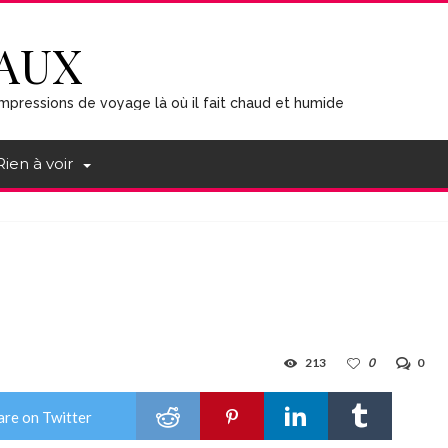
AUX
mpressions de voyage là où il fait chaud et humide
Rien à voir
213
0
0
are on Twitter