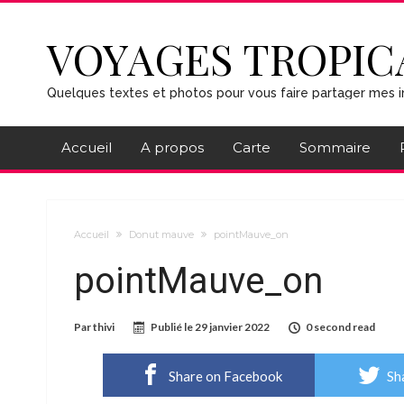
VOYAGES TROPIC
Quelques textes et photos pour vous faire partager mes i
Accueil
A propos
Carte
Sommaire
Accueil
Donut mauve
pointMauve_on
pointMauve_on
Par
thivi
Publié le
29 janvier 2022
0 second read
Share on Facebook
Sh