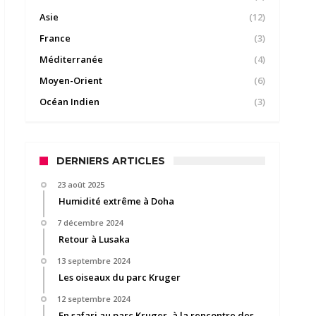
Asie
(12)
France
(3)
Méditerranée
(4)
Moyen-Orient
(6)
Océan Indien
(3)
DERNIERS ARTICLES
23 août 2025
Humidité extrême à Doha
7 décembre 2024
Retour à Lusaka
13 septembre 2024
Les oiseaux du parc Kruger
12 septembre 2024
En safari au parc Kruger, à la rencontre des