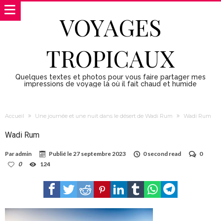
VOYAGES
TROPICAUX
Quelques textes et photos pour vous faire partager mes
impressions de voyage là où il fait chaud et humide
Accueil
Une journée et une nuit dans le désert de Wadi Rum
Wadi Rum
Wadi Rum
Par
admin
Publié le
27 septembre 2023
0 second read
0
0
124