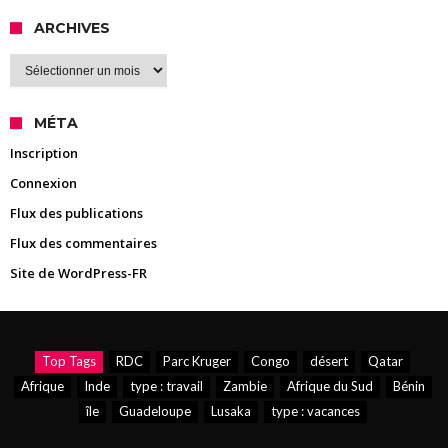
ARCHIVES
Archives
MÉTA
Inscription
Connexion
Flux des publications
Flux des commentaires
Site de WordPress-FR
Top Tags
RDC
Parc Kruger
Congo
désert
Qatar
Afrique
Inde
type : travail
Zambie
Afrique du Sud
Bénin
île
Guadeloupe
Lusaka
type : vacances