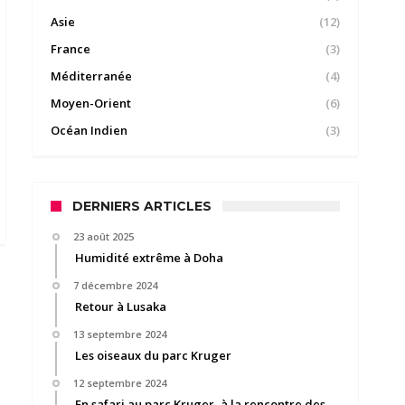
Asie
(12)
France
(3)
Méditerranée
(4)
Moyen-Orient
(6)
Océan Indien
(3)
DERNIERS ARTICLES
23 août 2025
Humidité extrême à Doha
7 décembre 2024
Retour à Lusaka
13 septembre 2024
Les oiseaux du parc Kruger
12 septembre 2024
En safari au parc Kruger, à la rencontre des