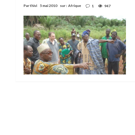
Par
thivi
5 mai 2010
sur :
Afrique
1
947