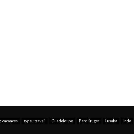
: vacances
type : travail
Guadeloupe
Parc Kruger
Lusaka
Inde