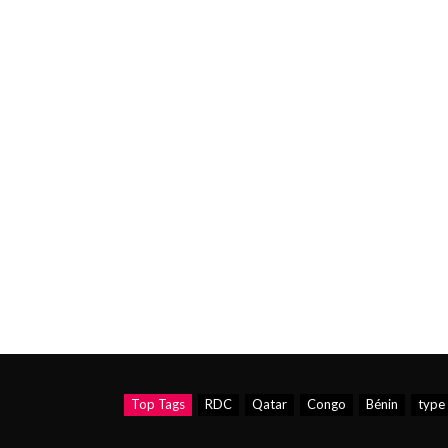
Top Tags
RDC
Qatar
Congo
Bénin
type 