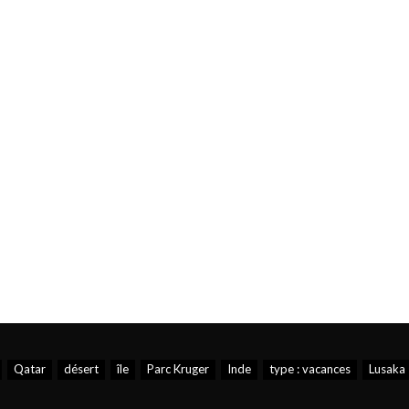
Qatar
désert
île
Parc Kruger
Inde
type : vacances
Lusaka