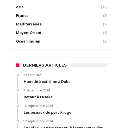
Asie
(12)
France
(3)
Méditerranée
(4)
Moyen-Orient
(6)
Océan Indien
(3)
DERNIERS ARTICLES
23 août 2025
Humidité extrême à Doha
7 décembre 2024
Retour à Lusaka
13 septembre 2024
Les oiseaux du parc Kruger
12 septembre 2024
En safari au parc Kruger, à la rencontre des