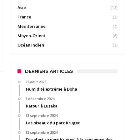
Asie
(12)
France
(3)
Méditerranée
(4)
Moyen-Orient
(6)
Océan Indien
(3)
DERNIERS ARTICLES
23 août 2025
Humidité extrême à Doha
7 décembre 2024
Retour à Lusaka
13 septembre 2024
Les oiseaux du parc Kruger
12 septembre 2024
En safari au parc Kruger, à la rencontre des