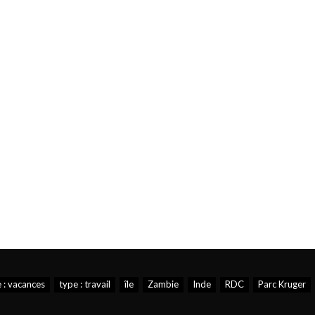
 : vacances
type : travail
île
Zambie
Inde
RDC
Parc Kruger