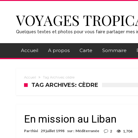
VOYAGES TROPIC
Quelques textes et photos pour vous faire partager mes i
Accueil
A propos
Carte
Sommaire
Accueil
Tag Archives: cèdre
TAG ARCHIVES: CÈDRE
En mission au Liban
Par
thivi
29 juillet 1998
sur :
Méditerranée
2
1,704