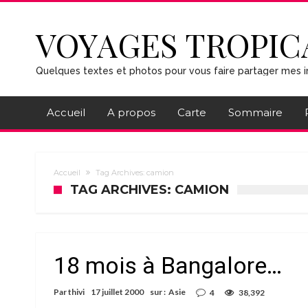
VOYAGES TROPIC
Quelques textes et photos pour vous faire partager mes i
Accueil
A propos
Carte
Sommaire
Accueil
Tag Archives: camion
TAG ARCHIVES: CAMION
18 mois à Bangalore…
Par
thivi
17 juillet 2000
sur :
Asie
4
38,392