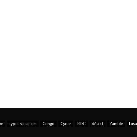
pe
type : vacances
Congo
Qatar
RDC
désert
Zambie
Lus