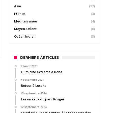
Asie
(12)
France
(3)
Méditerranée
(4)
Moyen-Orient
(6)
Océan Indien
(3)
DERNIERS ARTICLES
23 août 2025
Humidité extrême à Doha
7 décembre 2024
Retour à Lusaka
13 septembre 2024
Les oiseaux du parc Kruger
12 septembre 2024
En safari au parc Kruger, à la rencontre des